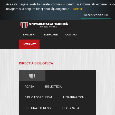
Această pagină web folosește cookie-uri pentru a îmbunătăți experiența d
navigare și a asigura funcționalițăți adiționale.
Detalii
Accept cookie-uri
ENGLISH
TELEFOANE
CONTACT
INTRANET
DIRECTIA BIBLIOTECA
ACASA
BIBLIOTECA
BIBLIOTECA CUNBM
LIBRARIA UTCN
EDITURA UTPRESS
TIPOGRAFIA