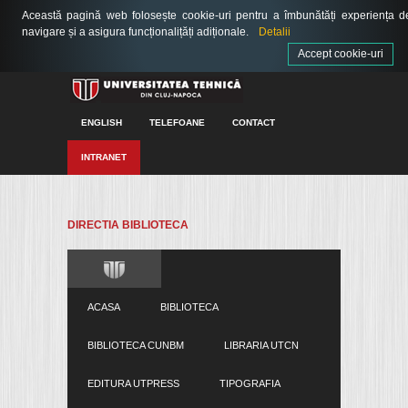
Această pagină web folosește cookie-uri pentru a îmbunătăți experiența d
navigare și a asigura funcționalițăți adiționale.
Detalii
Accept cookie-uri
ENGLISH
TELEFOANE
CONTACT
INTRANET
DIRECTIA BIBLIOTECA
ACASA
BIBLIOTECA
BIBLIOTECA CUNBM
LIBRARIA UTCN
EDITURA UTPRESS
TIPOGRAFIA